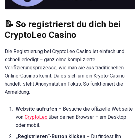
📝 So registrierst du dich bei
CryptoLeo Casino
Die Registrierung bei CryptoLeo Casino ist einfach und
schnell erledigt – ganz ohne komplizierte
Verifizierungsprozesse, wie man sie aus traditionellen
Online-Casinos kennt. Da es sich um ein Krypto-Casino
handelt, steht Anonymität im Fokus. So funktioniert die
Anmeldung:
Website aufrufen –
Besuche die offizielle Webseite
von
CryptoLeo
über deinen Browser – am Desktop
oder mobil.
„Registrieren“-Button klicken –
Du findest ihn