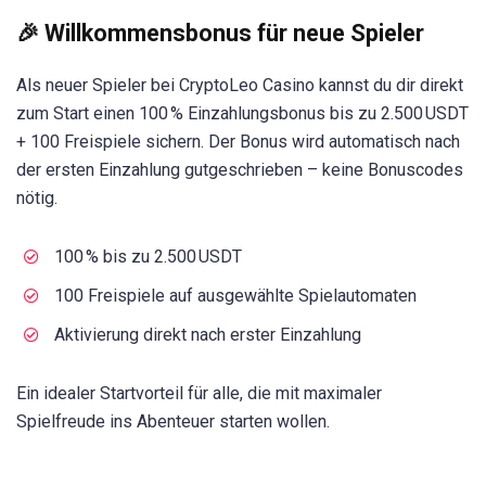
🎉 Willkommensbonus für neue Spieler
Als neuer Spieler bei CryptoLeo Casino kannst du dir direkt
zum Start einen 100 % Einzahlungsbonus bis zu 2.500 USDT
+ 100 Freispiele sichern. Der Bonus wird automatisch nach
der ersten Einzahlung gutgeschrieben – keine Bonuscodes
nötig.
100 % bis zu 2.500 USDT
100 Freispiele auf ausgewählte Spielautomaten
Aktivierung direkt nach erster Einzahlung
Ein idealer Startvorteil für alle, die mit maximaler
Spielfreude ins Abenteuer starten wollen.