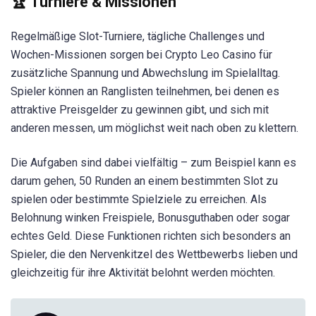
🏆 Turniere & Missionen
Regelmäßige Slot-Turniere, tägliche Challenges und
Wochen-Missionen sorgen bei Crypto Leo Casino für
zusätzliche Spannung und Abwechslung im Spielalltag.
Spieler können an Ranglisten teilnehmen, bei denen es
attraktive Preisgelder zu gewinnen gibt, und sich mit
anderen messen, um möglichst weit nach oben zu klettern.
Die Aufgaben sind dabei vielfältig – zum Beispiel kann es
darum gehen, 50 Runden an einem bestimmten Slot zu
spielen oder bestimmte Spielziele zu erreichen. Als
Belohnung winken Freispiele, Bonusguthaben oder sogar
echtes Geld. Diese Funktionen richten sich besonders an
Spieler, die den Nervenkitzel des Wettbewerbs lieben und
gleichzeitig für ihre Aktivität belohnt werden möchten.