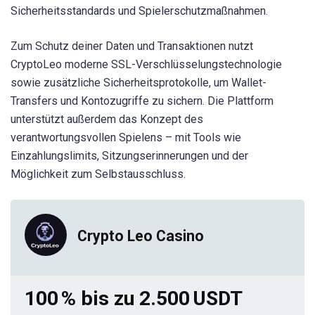
Sicherheitsstandards und Spielerschutzmaßnahmen.
Zum Schutz deiner Daten und Transaktionen nutzt
CryptoLeo moderne SSL-Verschlüsselungstechnologie
sowie zusätzliche Sicherheitsprotokolle, um Wallet-
Transfers und Kontozugriffe zu sichern. Die Plattform
unterstützt außerdem das Konzept des
verantwortungsvollen Spielens – mit Tools wie
Einzahlungslimits, Sitzungserinnerungen und der
Möglichkeit zum Selbstausschluss.
Crypto Leo Casino
100 % bis zu 2.500 USDT