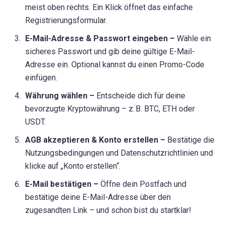
meist oben rechts. Ein Klick öffnet das einfache
Registrierungsformular.
E-Mail-Adresse & Passwort eingeben –
Wähle ein
sicheres Passwort und gib deine gültige E-Mail-
Adresse ein. Optional kannst du einen Promo-Code
einfügen.
Währung wählen –
Entscheide dich für deine
bevorzugte Kryptowährung – z. B. BTC, ETH oder
USDT.
AGB akzeptieren & Konto erstellen –
Bestätige die
Nutzungsbedingungen und Datenschutzrichtlinien und
klicke auf „Konto erstellen“.
E-Mail bestätigen –
Öffne dein Postfach und
bestätige deine E-Mail-Adresse über den
zugesandten Link – und schon bist du startklar!