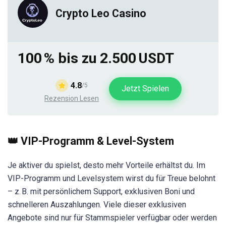
Crypto Leo Casino
100 % bis zu 2.500 USDT
4.8
/5
Jetzt Spielen
Rezension Lesen
👑 VIP-Programm & Level-System
Je aktiver du spielst, desto mehr Vorteile erhältst du. Im
VIP-Programm und Levelsystem wirst du für Treue belohnt
– z. B. mit persönlichem Support, exklusiven Boni und
schnelleren Auszahlungen. Viele dieser exklusiven
Angebote sind nur für Stammspieler verfügbar oder werden