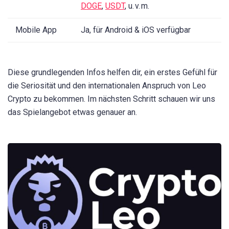
DOGE
,
USDT
, u. v. m.
Mobile App
Ja, für Android & iOS verfügbar
Diese grundlegenden Infos helfen dir, ein erstes Gefühl für
die Seriosität und den internationalen Anspruch von Leo
Crypto zu bekommen. Im nächsten Schritt schauen wir uns
das Spielangebot etwas genauer an.