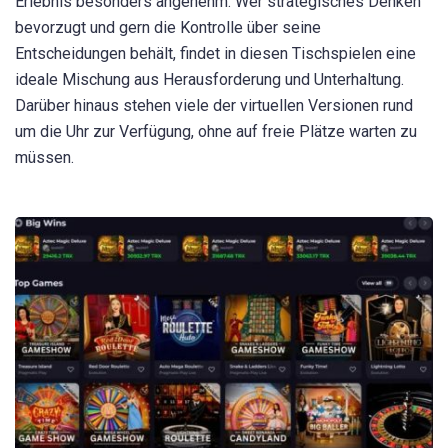
Erlebnis besonders angenehm. Wer strategisches Denken
bevorzugt und gern die Kontrolle über seine
Entscheidungen behält, findet in diesen Tischspielen eine
ideale Mischung aus Herausforderung und Unterhaltung.
Darüber hinaus stehen viele der virtuellen Versionen rund
um die Uhr zur Verfügung, ohne auf freie Plätze warten zu
müssen.