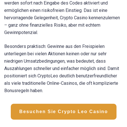
werden sofort nach Eingabe des Codes aktiviert und
ermöglichen einen risikofreien Einstieg. Das ist eine
hervorragende Gelegenheit, Crypto Casino kennenzulernen
– ganz ohne finanzielles Risiko, aber mit echtem
Gewinnpotenzial.
Besonders praktisch: Gewinne aus den Freispielen
unterliegen bei vielen Aktionen keinen oder nur sehr
niedrigen Umsatzbedingungen, was bedeutet, dass
Auszahlungen schneller und einfacher möglich sind. Damit
positioniert sich CryptoLeo deutlich benutzerfreundlicher
als viele traditionelle Online-Casinos, die oft komplizierte
Bonusregeln haben.
Besuchen Sie Crypto Leo Casino