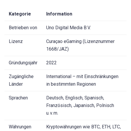
Kategorie
Information
Betrieben von
Uno Digital Media B.V.
Lizenz
Curaçao eGaming (Lizenznummer
1668/JAZ)
Gründungsjahr
2022
Zugängliche
International – mit Einschränkungen
Länder
in bestimmten Regionen
Sprachen
Deutsch, Englisch, Spanisch,
Französisch, Japanisch, Polnisch
u. v. m.
Währungen
Kryptowährungen wie BTC, ETH, LTC,