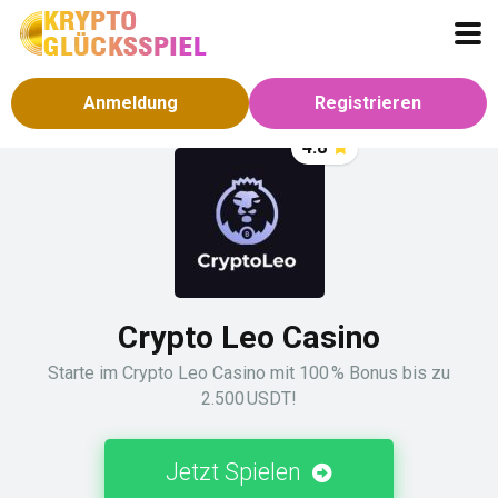
Anmeldung
Registrieren
4.8
Crypto Leo Casino
Starte im Crypto Leo Casino mit 100 % Bonus bis zu
2.500 USDT!
Jetzt Spielen