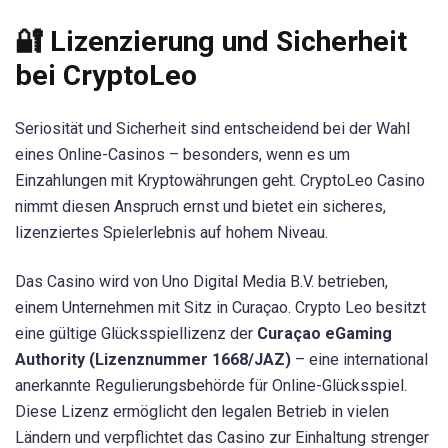
🔐 Lizenzierung und Sicherheit
bei CryptoLeo
Seriosität und Sicherheit sind entscheidend bei der Wahl
eines Online-Casinos – besonders, wenn es um
Einzahlungen mit Kryptowährungen geht. CryptoLeo Casino
nimmt diesen Anspruch ernst und bietet ein sicheres,
lizenziertes Spielerlebnis auf hohem Niveau.
Das Casino wird von Uno Digital Media B.V. betrieben,
einem Unternehmen mit Sitz in Curaçao. Crypto Leo besitzt
eine gültige Glücksspiellizenz der
Curaçao eGaming
Authority (Lizenznummer 1668/JAZ)
– eine international
anerkannte Regulierungsbehörde für Online-Glücksspiel.
Diese Lizenz ermöglicht den legalen Betrieb in vielen
Ländern und verpflichtet das Casino zur Einhaltung strenger