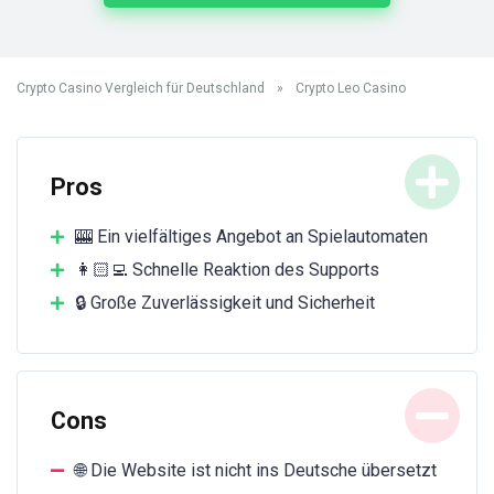
Crypto Casino Vergleich für Deutschland
»
Crypto Leo Casino
Pros
🎰 Ein vielfältiges Angebot an Spielautomaten
👩🏻‍💻 Schnelle Reaktion des Supports
🔒 Große Zuverlässigkeit und Sicherheit
Cons
🌐 Die Website ist nicht ins Deutsche übersetzt