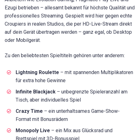
Ezugi betrieben – allesamt bekannt für höchste Qualität und
professionelles Streaming. Gespielt wird hier gegen echte
Croupiers in realen Studios, die per HD-Live-Stream direkt
auf dein Gerät übertragen werden – ganz egal, ob Desktop
oder Mobilgerät.
Zu den beliebtesten Spieltiteln gehören unter anderem:
Lightning Roulette
– mit spannenden Multiplikatoren
für extra hohe Gewinne
Infinite Blackjack
– unbegrenzte Spieleranzahl am
Tisch, aber individuelles Spiel
Crazy Time
– ein unterhaltsames Game-Show-
Format mit Bonusrädern
Monopoly Live
– ein Mix aus Glücksrad und
Brettspiel mit 3D-Bonusspiel