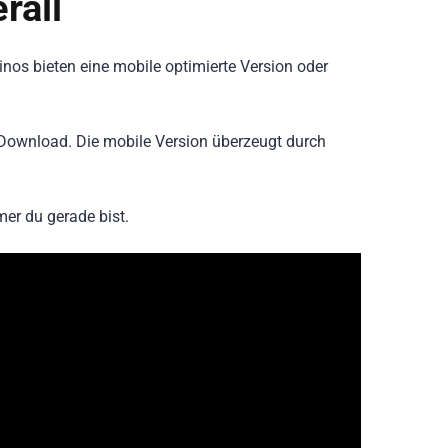
rall
inos bieten eine mobile optimierte Version oder
Download. Die mobile Version überzeugt durch
mer du gerade bist.