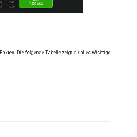
akten. Die folgende Tabelle zeigt dir alles Wichtige