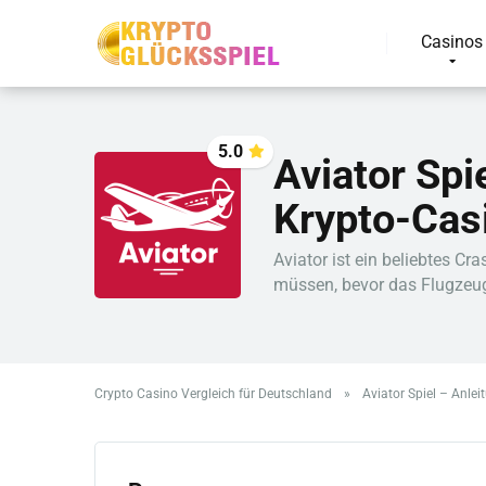
Casinos
5.0
Aviator Spi
Krypto-Cas
Aviator ist ein beliebtes C
müssen, bevor das Flugzeug
Crypto Casino Vergleich für Deutschland
»
Aviator Spiel – Anlei