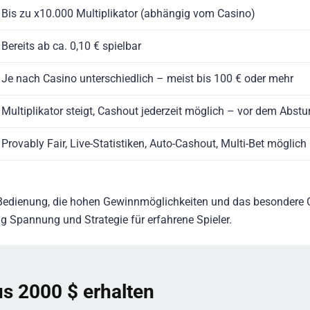
Bis zu x10.000 Multiplikator (abhängig vom Casino)
Bereits ab ca. 0,10 € spielbar
Je nach Casino unterschiedlich – meist bis 100 € oder mehr
Multiplikator steigt, Cashout jederzeit möglich – vor dem Abstu
Provably Fair, Live-Statistiken, Auto-Cashout, Multi-Bet möglich
 Bedienung, die hohen Gewinnmöglichkeiten und das besondere C
nug Spannung und Strategie für erfahrene Spieler.
s 2000 $ erhalten