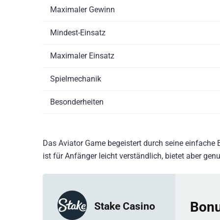
Maximaler Gewinn
Mindest-Einsatz
Maximaler Einsatz
Spielmechanik
Besonderheiten
Das Aviator Game begeistert durch seine einfache
ist für Anfänger leicht verständlich, bietet aber ge
Bonu
Stake Casino