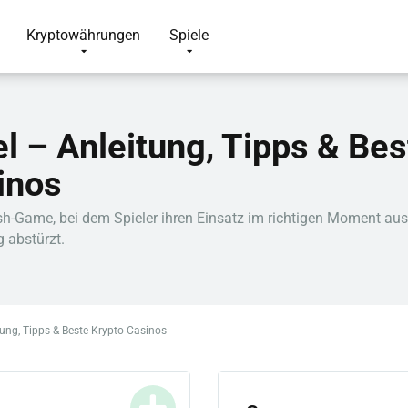
Kryptowährungen
Spiele
el – Anleitung, Tipps & Bes
inos
rash-Game, bei dem Spieler ihren Einsatz im richtigen Moment au
 abstürzt.
tung, Tipps & Beste Krypto-Casinos